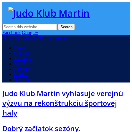
Judo
Klub
Oficiálna stránka Judo klubu v Martine
Martin
Facebook
Google+
Show Navigation
Hide Navigation
Úvod
O klube
Tréningy
Súťaže
Novinky
Galéria
Kontakt
Judo Klub Martin vyhlasuje verejnú
výzvu na rekonštrukciu športovej
haly
Dobrý začiatok sezóny.