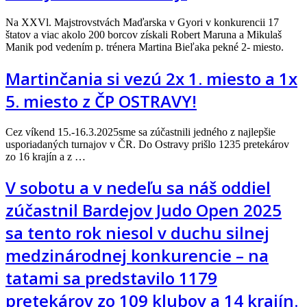
Na XXVl. Majstrovstvách Maďarska v Gyori v konkurencii 17
štatov a viac akolo 200 borcov získali Robert Maruna a Mikulaš
Manik pod vedením p. trénera Martina Bieľaka pekné 2- miesto.
Martinčania si vezú 2x 1. miesto a 1x
5. miesto z ČP OSTRAVY!
Cez víkend 15.-16.3.2025sme sa zúčastnili jedného z najlepšie
usporiadaných turnajov v ČR. Do Ostravy prišlo 1235 pretekárov
zo 16 krajín a z …
V sobotu a v nedeľu sa náš oddiel
zúčastnil Bardejov Judo Open 2025
sa tento rok niesol v duchu silnej
medzinárodnej konkurencie – na
tatami sa predstavilo 1179
pretekárov zo 109 klubov a 14 krajín.