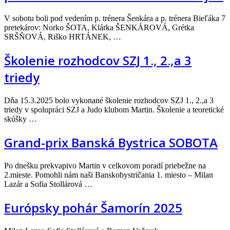
V sobotu boli pod vedením p. trénera Šenkára a p. trénera Bieľáka 7
pretekárov: Norko ŠOTA, Klárka ŠENKÁROVÁ, Grétka
SRŠŇOVÁ, Riško HRTÁNEK, …
Školenie rozhodcov SZJ 1., 2.,a 3
triedy
Dňa 15.3.2025 bolo vykonané školenie rozhodcov SZJ 1., 2.,a 3
triedy v spolupráci SZJ a Judo klubom Martin. Školenie a teoretické
skúšky …
Grand-prix Banská Bystrica SOBOTA
Po dnešku prekvapivo Martin v celkovom poradí priebežne na
2.mieste. Pomohli nám naši Banskobystričania 1. miesto – Milan
Lazár a Sofia Stollárová …
Európsky pohár Šamorín 2025