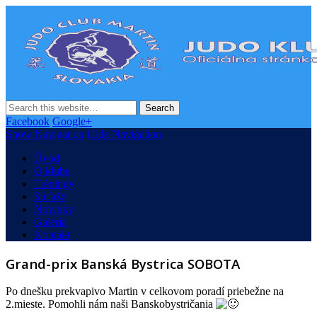
Judo Klub Martin
Oficiálna stránka Judo klubu v Martine
Facebook
Google+
Show Navigation
Hide Navigation
Úvod
O klube
Tréningy
Súťaže
Novinky
Galéria
Kontakt
Grand-prix Banská Bystrica SOBOTA
Po dnešku prekvapivo Martin v celkovom poradí priebežne na
2.mieste. Pomohli nám naši Banskobystričania