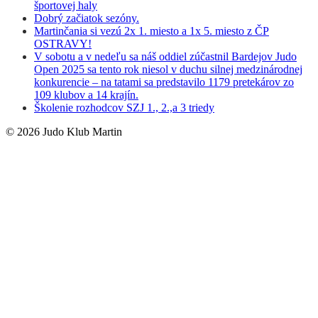
športovej haly
Dobrý začiatok sezóny.
Martinčania si vezú 2x 1. miesto a 1x 5. miesto z ČP
OSTRAVY!
V sobotu a v nedeľu sa náš oddiel zúčastnil Bardejov Judo
Open 2025 sa tento rok niesol v duchu silnej medzinárodnej
konkurencie – na tatami sa predstavilo 1179 pretekárov zo
109 klubov a 14 krajín.
Školenie rozhodcov SZJ 1., 2.,a 3 triedy
© 2026 Judo Klub Martin