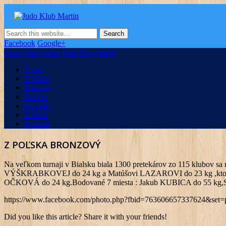
Judo Klub Martin
Oficiálna stránka Judo klubu v Martine
Facebook
Google+
Show Navigation
Hide Navigation
Úvod
O klube
Tréningy
Súťaže
Novinky
Galéria
Kontakt
Z POĽSKA BRONZOVÝ
Na veľkom turnaji v Bialsku biala 1300 pretekárov zo 115 klubov sa n
VÝŠKRABKOVEJ do 24 kg a Matúšovi LAZAROVI do 23 kg ,ktorí vyb
OČKOVÁ do 24 kg.Bodované 7 miesta : Jakub KUBICA do 55 kg
https://www.facebook.com/photo.php?fbid=763606657337624&set
Did you like this article? Share it with your friends!