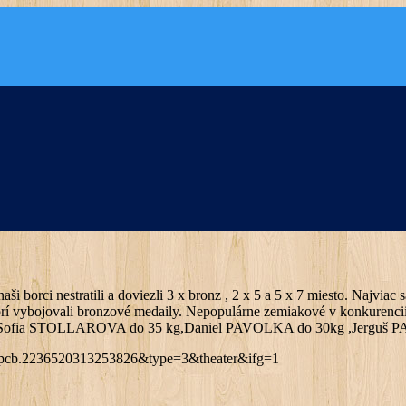
aši borci nestratili a doviezli 3 x bronz , 2 x 5 a 5 x 7 miesto. Najv
ojovali bronzové medaily. Nepopulárne zemiakové v konkurencii 
,Sofia STOLLAROVA do 35 kg,Daniel PAVOLKA do 30kg ,Jerguš P
=pcb.2236520313253826&type=3&theater&ifg=1