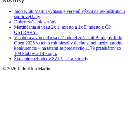
Judo Klub Martin vyhlasuje verejnú výzvu na rekonštrukciu
športovej haly
Dobrý začiatok sezóny.
Martinčania si vezú 2x 1. miesto a 1x 5. miesto z ČP
OSTRAVY!
V sobotu a v nedeľu sa náš oddiel zúčastnil Bardejov Judo
Open 2025 sa tento rok niesol v duchu silnej medzinárodnej
konkurencie – na tatami sa predstavilo 1179 pretekárov zo
109 klubov a 14 krajín.
Školenie rozhodcov SZJ 1., 2.,a 3 triedy
© 2026 Judo Klub Martin