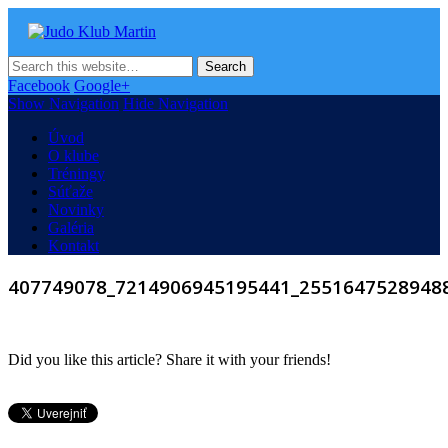
Judo Klub Martin
Oficiálna stránka Judo klubu v Martine
Facebook
Google+
Show Navigation
Hide Navigation
Úvod
O klube
Tréningy
Súťaže
Novinky
Galéria
Kontakt
407749078_7214906945195441_2551647528948
Did you like this article? Share it with your friends!