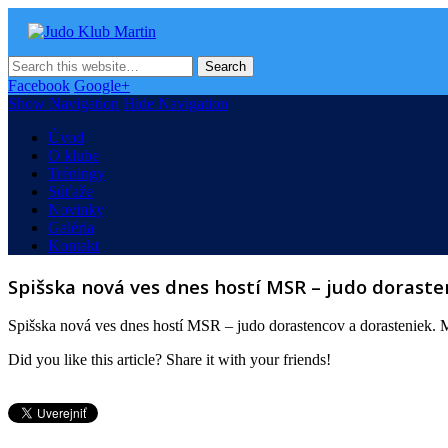
Judo Klub Martin
Oficiálna stránka Judo klubu v Martine
Facebook
Google+
Show Navigation
Hide Navigation
Úvod
O klube
Tréningy
Súťaže
Novinky
Galéria
Kontakt
Spišska nová ves dnes hostí MSR – judo doraste
Spišska nová ves dnes hostí MSR – judo dorastencov a dorasteniek. Mar
Did you like this article? Share it with your friends!