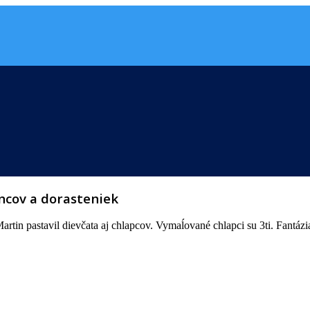
ncov a dorasteniek
tin pastavil dievčata aj chlapcov. Vymaĺované chlapci su 3ti. Fantázia