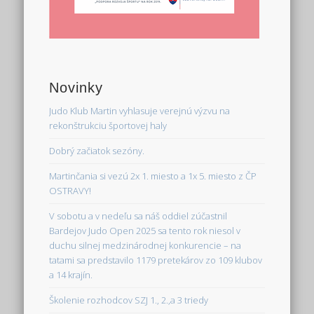
Novinky
Judo Klub Martin vyhlasuje verejnú výzvu na
rekonštrukciu športovej haly
Dobrý začiatok sezóny.
Martinčania si vezú 2x 1. miesto a 1x 5. miesto z ČP
OSTRAVY!
V sobotu a v nedeľu sa náš oddiel zúčastnil
Bardejov Judo Open 2025 sa tento rok niesol v
duchu silnej medzinárodnej konkurencie – na
tatami sa predstavilo 1179 pretekárov zo 109 klubov
a 14 krajín.
Školenie rozhodcov SZJ 1., 2.,a 3 triedy