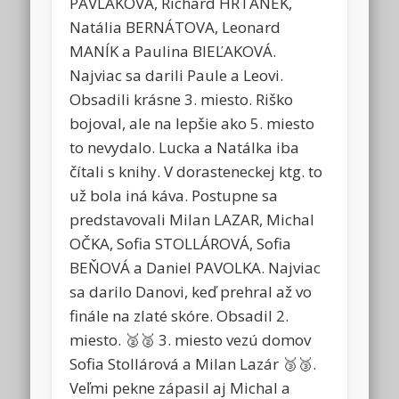
PAVLÁKOVÁ, Richard HRTÁNEK,
Natália BERNÁTOVA, Leonard
MANÍK a Paulina BIEĽAKOVÁ.
Najviac sa darili Paule a Leovi.
Obsadili krásne 3. miesto. Riško
bojoval, ale na lepšie ako 5. miesto
to nevydalo. Lucka a Natálka iba
čítali s knihy. V dorasteneckej ktg. to
už bola iná káva. Postupne sa
predstavovali Milan LAZAR, Michal
OČKA, Sofia STOLLÁROVÁ, Sofia
BEŇOVÁ a Daniel PAVOLKA. Najviac
sa darilo Danovi, keď prehral až vo
finále na zlaté skóre. Obsadil 2.
miesto. 🥈🥈 3. miesto vezú domov
Sofia Stollárová a Milan Lazár 🥉🥉.
Veľmi pekne zápasil aj Michal a