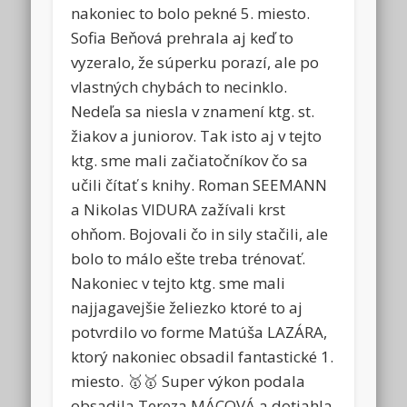
nakoniec to bolo pekné 5. miesto.
Sofia Beňová prehrala aj keď to
vyzeralo, že súperku porazí, ale po
vlastných chybách to necinklo.
Nedeľa sa niesla v znamení ktg. st.
žiakov a juniorov. Tak isto aj v tejto
ktg. sme mali začiatočníkov čo sa
učili čítať s knihy. Roman SEEMANN
a Nikolas VIDURA zažívali krst
ohňom. Bojovali čo in sily stačili, ale
bolo to málo ešte treba trénovať.
Nakoniec v tejto ktg. sme mali
najjagavejšie želiezko ktoré to aj
potvrdilo vo forme Matúša LAZÁRA,
ktorý nakoniec obsadil fantastické 1.
miesto. 🥇🥇 Super výkon podala
obsadila Tereza MÁCOVÁ a dotiahla