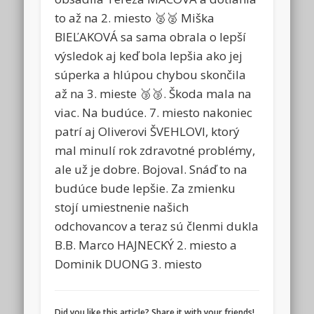
to až na 2. miesto 🥈🥈 Miška
BIEĽAKOVÁ sa sama obrala o lepší
výsledok aj keď bola lepšia ako jej
súperka a hlúpou chybou skončila
až na 3. mieste 🥉🥉. Škoda mala na
viac. Na budúce. 7. miesto nakoniec
patrí aj Oliverovi ŠVEHLOVI, ktorý
mal minulí rok zdravotné problémy,
ale už je dobre. Bojoval. Snáď to na
budúce bude lepšie. Za zmienku
stojí umiestnenie našich
odchovancov a teraz sú členmi dukla
B.B. Marco HAJNECKÝ 2. miesto a
Dominik DUONG 3. miesto
Did you like this article? Share it with your friends!