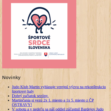
Novinky
Judo Klub Martin vyhlasuje verejnú výzvu na rekonštrukciu
športovej haly
Dobrý začiatok sezóny.
Martinčania si vezú 2x 1. miesto a 1x 5. miesto z ČP
OSTRAVY!
V sobotu a v nedeľu sa náš oddiel zúčastnil Bardejov Judo