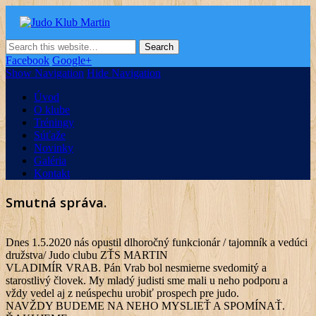
Judo Klub Martin
Oficiálna stránka Judo klubu v Martine
Facebook
Google+
Show Navigation
Hide Navigation
Úvod
O klube
Tréningy
Súťaže
Novinky
Galéria
Kontakt
Smutná správa.
Dnes 1.5.2020 nás opustil dlhoročný funkcionár / tajomník a vedúci
družstva/ Judo clubu ZŤS MARTIN
VLADIMÍR VRAB. Pán Vrab bol nesmierne svedomitý a
starostlivý človek. My mladý judisti sme mali u neho podporu a
vždy vedel aj z neúspechu urobiť prospech pre judo.
NAVŽDY BUDEME NA NEHO MYSLIEŤ A SPOMÍNAŤ.