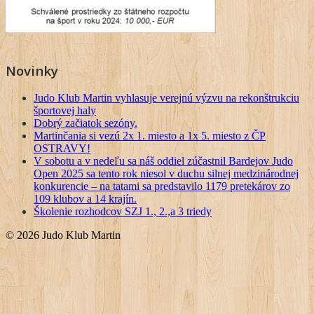
Novinky
Judo Klub Martin vyhlasuje verejnú výzvu na rekonštrukciu
športovej haly
Dobrý začiatok sezóny.
Martinčania si vezú 2x 1. miesto a 1x 5. miesto z ČP
OSTRAVY!
V sobotu a v nedeľu sa náš oddiel zúčastnil Bardejov Judo
Open 2025 sa tento rok niesol v duchu silnej medzinárodnej
konkurencie – na tatami sa predstavilo 1179 pretekárov zo
109 klubov a 14 krajín.
Školenie rozhodcov SZJ 1., 2.,a 3 triedy
© 2026 Judo Klub Martin