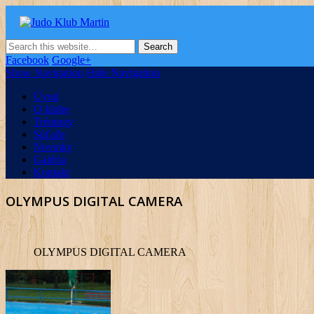
Judo Klub Martin
Oficiálna stránka Judo klubu v Martine
Facebook
Google+
Show Navigation
Hide Navigation
Úvod
O klube
Tréningy
Súťaže
Novinky
Galéria
Kontakt
OLYMPUS DIGITAL CAMERA
OLYMPUS DIGITAL CAMERA