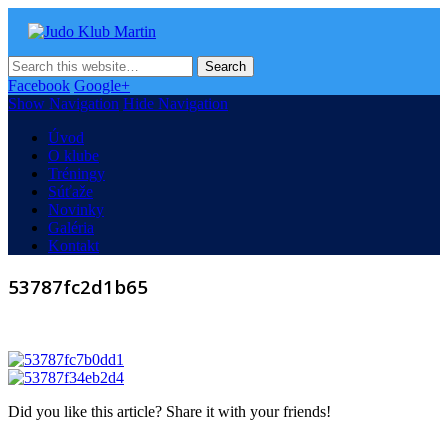
Judo Klub Martin
Oficiálna stránka Judo klubu v Martine
Facebook
Google+
Show Navigation
Hide Navigation
Úvod
O klube
Tréningy
Súťaže
Novinky
Galéria
Kontakt
53787fc2d1b65
Did you like this article? Share it with your friends!