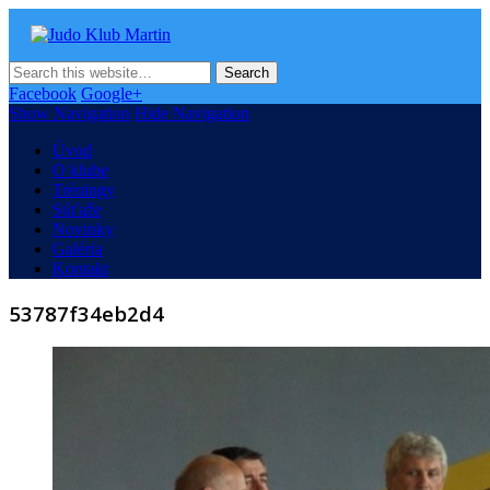
Judo Klub Martin
Oficiálna stránka Judo klubu v Martine
Facebook
Google+
Show Navigation
Hide Navigation
Úvod
O klube
Tréningy
Súťaže
Novinky
Galéria
Kontakt
53787f34eb2d4