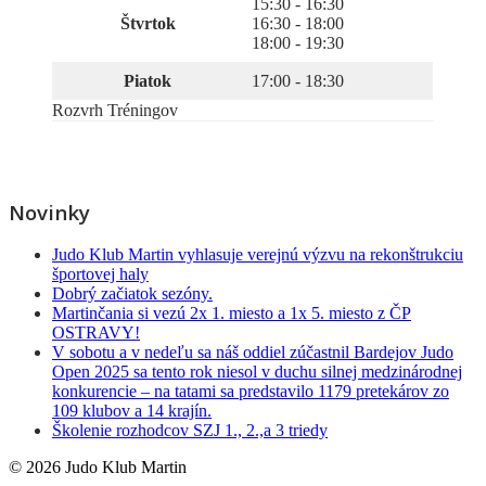
15:30 - 16:30
Štvrtok
16:30 - 18:00
18:00 - 19:30
Piatok
17:00 - 18:30
Rozvrh Tréningov
Novinky
Judo Klub Martin vyhlasuje verejnú výzvu na rekonštrukciu
športovej haly
Dobrý začiatok sezóny.
Martinčania si vezú 2x 1. miesto a 1x 5. miesto z ČP
OSTRAVY!
V sobotu a v nedeľu sa náš oddiel zúčastnil Bardejov Judo
Open 2025 sa tento rok niesol v duchu silnej medzinárodnej
konkurencie – na tatami sa predstavilo 1179 pretekárov zo
109 klubov a 14 krajín.
Školenie rozhodcov SZJ 1., 2.,a 3 triedy
© 2026 Judo Klub Martin