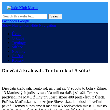
Judo Klub Martin
Oficiálna stránka Judo klubu v Martine
Facebook
Google+
Show Navigation
Hide Navigation
Úvod
O klube
Tréningy
Súťaže
Novinky
Galéria
Kontakt
Dievčatá kraľovali. Tento rok už 3 súťaž.
Dievčatá kraľovali. Tento rok už 3 súťaž. V sobotu to bola v Žiline.
13 Martinských judistov sa zúčastnili na ďalšej súťaži. Teraz sa
predviedli na MVC Žiliny pri účasti skoro 400 pretekárov z Čiech,
Poľska, Maďarska a samozrejme Slovenska., kde dosiahli veľmi
pekné. Domov si nesieme 8 medailí a 5 bodovacích miest. 1. miesto