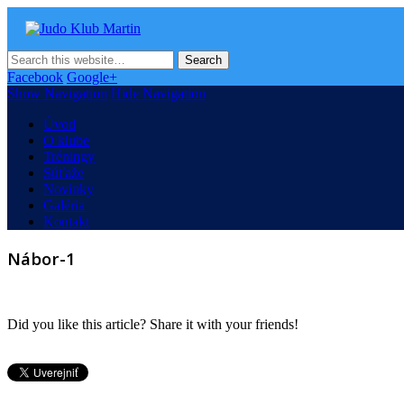
Judo Klub Martin
Oficiálna stránka Judo klubu v Martine
Facebook
Google+
Show Navigation
Hide Navigation
Úvod
O klube
Tréningy
Súťaže
Novinky
Galéria
Kontakt
Nábor-1
Did you like this article? Share it with your friends!