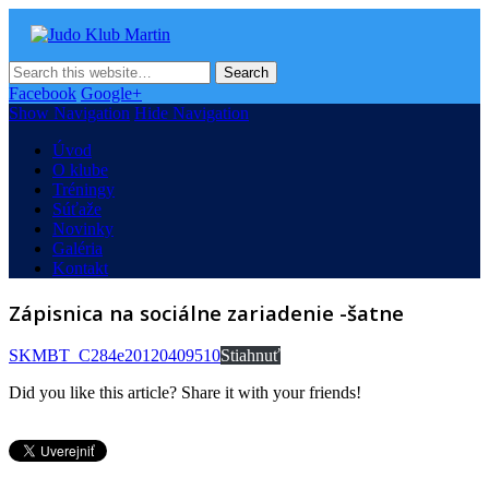
Judo Klub Martin
Oficiálna stránka Judo klubu v Martine
Facebook
Google+
Show Navigation
Hide Navigation
Úvod
O klube
Tréningy
Súťaže
Novinky
Galéria
Kontakt
Zápisnica na sociálne zariadenie -šatne
SKMBT_C284e20120409510
Stiahnuť
Did you like this article? Share it with your friends!