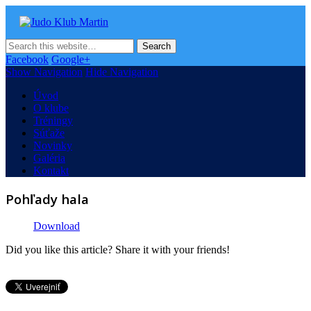
Judo Klub Martin
Oficiálna stránka Judo klubu v Martine
Facebook
Google+
Show Navigation
Hide Navigation
Úvod
O klube
Tréningy
Súťaže
Novinky
Galéria
Kontakt
Pohľady hala
Download
Did you like this article? Share it with your friends!