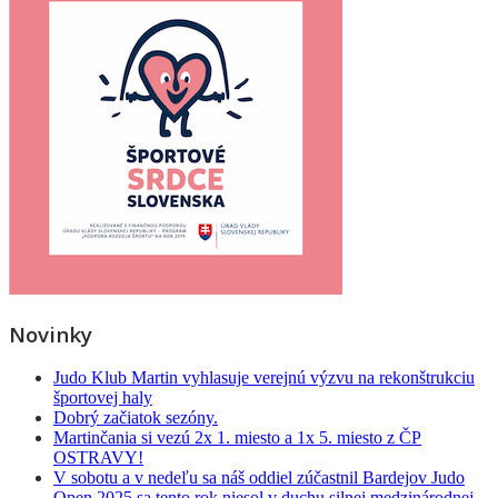
Novinky
Judo Klub Martin vyhlasuje verejnú výzvu na rekonštrukciu
športovej haly
Dobrý začiatok sezóny.
Martinčania si vezú 2x 1. miesto a 1x 5. miesto z ČP
OSTRAVY!
V sobotu a v nedeľu sa náš oddiel zúčastnil Bardejov Judo
Open 2025 sa tento rok niesol v duchu silnej medzinárodnej